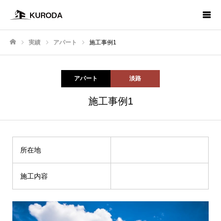
実績
アパート
施工事例1
ホーム
アパート
淡路
施工事例1
所在地
施工内容